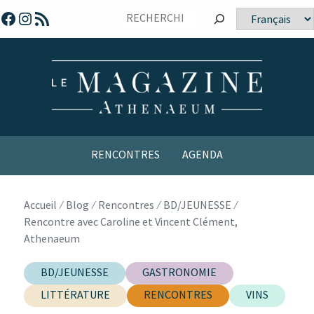
Sauter
Facebook
Instagram
Flux RSS
Choisir
vers
une
le
langue
contenu
RENCONTRES
AGENDA
Accueil
⁄
Blog
⁄
Rencontres
⁄
BD/JEUNESSE
⁄
Rencontre avec Caroline et Vincent Clément,
Athenaeum
BD/JEUNESSE
GASTRONOMIE
LITTÉRATURE
RENCONTRES
VINS