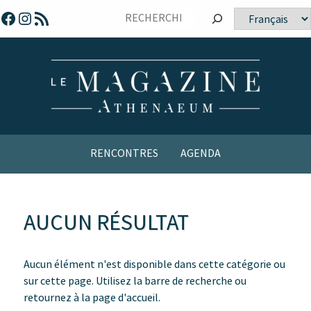
Sauter
Facebook
Instagram
Flux RSS
Choisir
vers
une
le
langue
contenu
RENCONTRES
AGENDA
AUCUN RÉSULTAT
Aucun élément n'est disponible dans cette catégorie ou
sur cette page. Utilisez la barre de recherche ou
retournez à la page d'accueil.