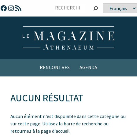
Sauter
Facebook
Instagram
Flux RSS
Choisir
vers
une
le
langue
contenu
RENCONTRES
AGENDA
AUCUN RÉSULTAT
Aucun élément n'est disponible dans cette catégorie ou
sur cette page. Utilisez la barre de recherche ou
retournez à la page d'accueil.