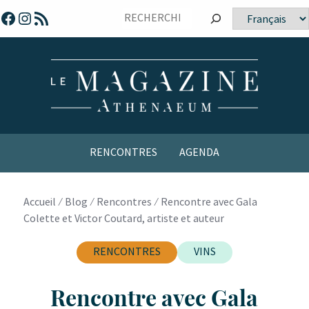
Sauter
Facebook
Instagram
Flux RSS
Choisir
vers
une
le
langue
contenu
RENCONTRES
AGENDA
Accueil
⁄
Blog
⁄
Rencontres
⁄
Rencontre avec Gala
Colette et Victor Coutard, artiste et auteur
RENCONTRES
VINS
Rencontre avec Gala