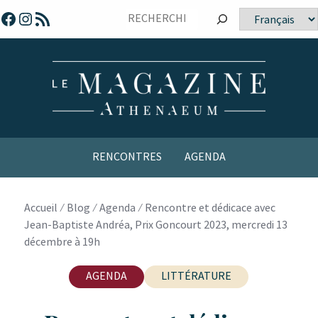
Sauter
Facebook
Instagram
Flux RSS
Choisir
vers
une
le
langue
contenu
RENCONTRES
AGENDA
Accueil
⁄
Blog
⁄
Agenda
⁄
Rencontre et dédicace avec
Jean-Baptiste Andréa, Prix Goncourt 2023, mercredi 13
décembre à 19h
AGENDA
LITTÉRATURE