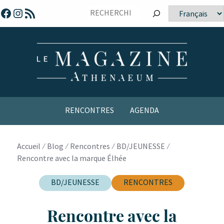
Sauter
Facebook
Instagram
Flux RSS
Choisir
vers
une
le
langue
contenu
RENCONTRES
AGENDA
Accueil
⁄
Blog
⁄
Rencontres
⁄
BD/JEUNESSE
⁄
Rencontre avec la marque Élhée
BD/JEUNESSE
RENCONTRES
Rencontre avec la