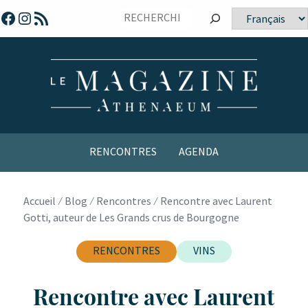
Sauter
Facebook
Instagram
Flux RSS
Choisir
vers
une
le
langue
contenu
RENCONTRES
AGENDA
Accueil
⁄
Blog
⁄
Rencontres
⁄
Rencontre avec Laurent
Gotti, auteur de Les Grands crus de Bourgogne
RENCONTRES
VINS
Rencontre avec Laurent